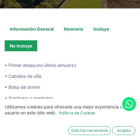
Información General
Itinerario
Incluye
No Incluye
• Primer desayuno último almuerzo
• Caballos de silla
• Bolsa de dormir
• Sombrero o sombrero
Utilizamos cookies para ofrecerle una mejor experiencia de
• Bloqueador solar
usuario en este sitio web
.
Política de Cookies
• Repelente de mosquitos
Solo los necesarios
Acepto
• Zapatos de trekking