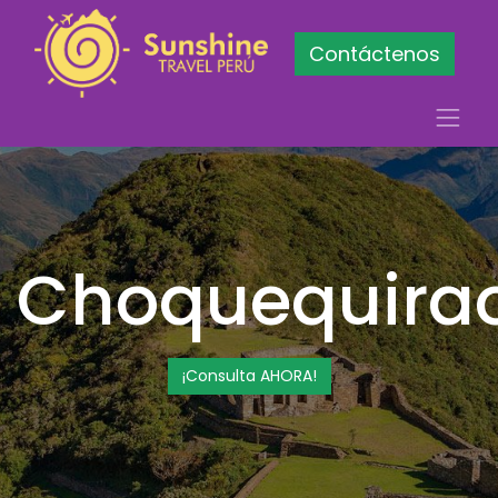
Contáctenos
Choquequira
¡Consulta AHORA!