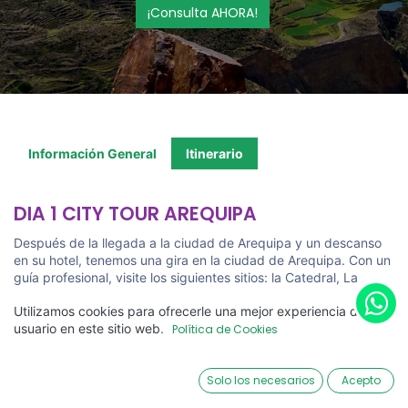
¡Consulta AHORA!
Información General
Itinerario
DIA 1 CITY TOUR AREQUIPA
Después de la llegada a la ciudad de Arequipa y un descanso
en su hotel, tenemos una gira en la ciudad de Arequipa. Con un
guía profesional, visite los siguientes sitios: la Catedral, La
Compañía, San Francisco complejo, mansiones coloniales y
Utilizamos cookies para ofrecerle una mejor experiencia de
Convento de Santa Catalina. La noche que pasamos en el hotel
usuario en este sitio web
.
en Arequipa.
Política de Cookies
DIA 2 AREQUIPA - COLCA - CHIVAY
Solo los necesarios
Acepto
A las 8.30 de la mañana le recogemos en el hotel y en coche